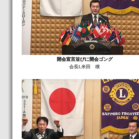
開会宣言並びに開会ゴング
会長L米田 穣