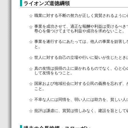
ライオンズ道徳綱領
☆
職業に対する不断の努力が正しく賞賛されるように
事業を成功させて、適正な報酬や利益は受けるべき
☆
尊心を傷つけてまでも利益や成功を求めないこと。
☆
事業を遂行するにあたっては、他人の事業を妨害し
と。
☆
世人に対する自己の立場や行いに疑いが生じたとき
真の友情は損得の上に築かれるものでなく、心と心
☆
して友情をもつこと。
☆
国家および地域社会に対する公民の義務を忘れず、
こと。
☆
不幸な人には同情を、弱い人には助力を、貧しい人
☆
批評は謙虚に、賞賛は惜しみなく、建設を旨として