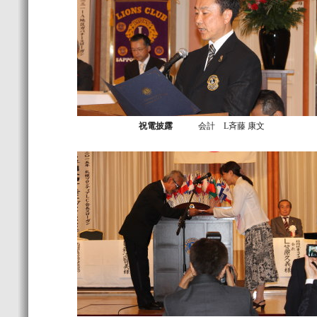
祝電披露
会計 L斉藤 康文