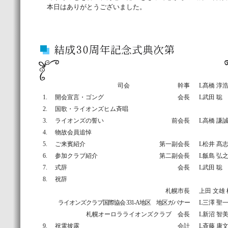
本日はありがとうございました。
司会
幹事
L髙橋 淳
1. 開会宣言・ゴング
会長
L武田 聡
2. 国歌・ライオンズヒム斉唱
3. ライオンズの誓い
前会長
L高橋 謙
4. 物故会員追悼
5. ご来賓紹介
第一副会長
L松井 髙
6. 参加クラブ紹介
第二副会長
L飯島 弘
7. 式辞
会長
L武田 聡
8. 祝辞
札幌市長
上田 文雄 
ライオンズクラブ国際協会 331-A地区 地区ガバナー
L三澤 聖
札幌オーロラライオンズクラブ 会長
L新沼 智
9. 祝電披露
会計
L斉藤 康