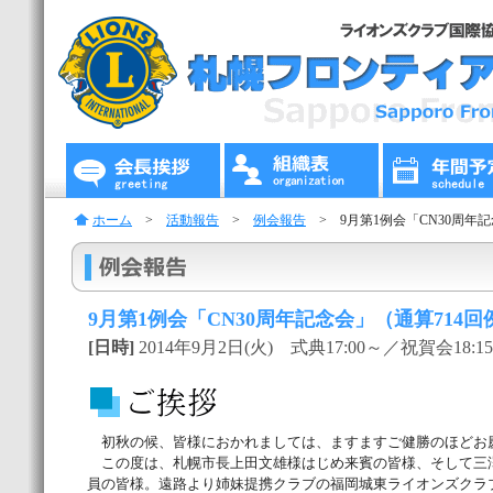
ホーム
>
活動報告
>
例会報告
> 9月第1例会「CN30周年記
9月第1例会「CN30周年記念会」（通算714回
[日時]
2014年9月2日(火) 式典17:00～／祝賀
初秋の候、皆様におかれましては、ますますご健勝のほどお
この度は、札幌市長上田文雄様はじめ来賓の皆様、そして三
員の皆様。遠路より姉妹提携クラブの福岡城東ライオンズクラブ並