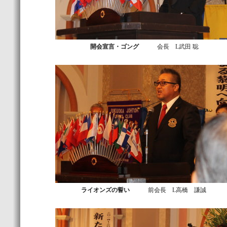
開会宣言・ゴング
会長 L武田 聡
ライオンズの誓い
前会長 L高橋 謙誠