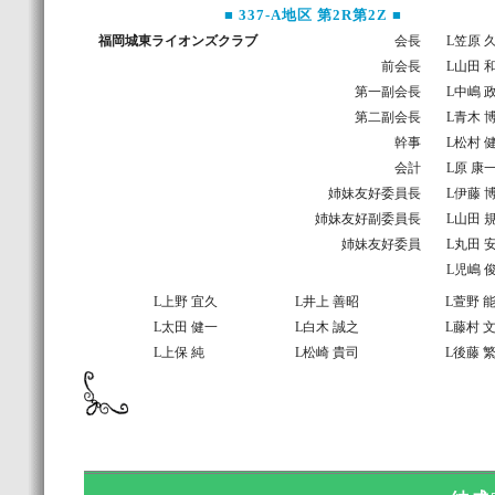
■ 337-A地区 第2R第2Z ■
福岡城東ライオンズクラブ
会長
L笠原 
前会長
L山田 
第一副会長
L中嶋 
第二副会長
L青木 
幹事
L松村 
会計
L原 康
姉妹友好委員長
L伊藤 
姉妹友好副委員長
L山田 
姉妹友好委員
L丸田 
L児嶋 
L上野 宜久
L井上 善昭
L萱野 
L太田 健一
L白木 誠之
L藤村 
L上保 純
L松崎 貴司
L後藤 