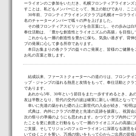
ーライオンのご参加をいただき、札幌フロンティアライオンズ
すことは、私どもメンバーにとって、無上の歓びであり、ここ
30年前、フロンティアライオンズクラブは札幌オーロラライ
名のチャーターメンバーで呱々の声を上げました。
その後フロンティアスピリッツを合言葉にし、その歩みは白
奉仕活動は、「豊かな創造性とライオニズムの高揚」を目指し
これからも一層の創造性を豊かに保ち、気負い過ぎず、背伸
ブの発展に心して参る所存であります。
本日お集まりの各クラブの益々のご発展と、皆様のご健勝をご
お礼の言葉と致します。
結成以来、ファーストクォーターへの道のりは、フロンティ
ップ・ジャンプの溢れる熱意と友情をもって、奉仕活動とクラ
であります。
あれから5年、30年という節目をまた一歩すすめるとき、あ
友は半数となり、世代の交代の波は確実に新しい潮流となって“
幸いに先達の築かれた礎の上に新世代の入会が続き、“松明は
式典は、内外にクラブの歴史と先達の足跡を披露し、祝賀会
次の祭りの準備のようにも思われます。かつてクラブ内外に“フ
たことを更に創意と行動をもって一層のライオニズムの高揚に
ご支援、そしてリジョンのフェローライオンに深甚なる謝意を
いてゆくことを誓い、万感の憶いをもって心からご出席の皆様