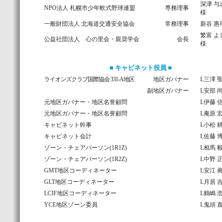
深津 
NPO法人 札幌市少年軟式野球連盟
専務理事
様
一般財団法人 北海道交通安全協会
常務理事
新谷 惠
繁富 
公益社団法人 心の里会・親奨学会
会長
様
■ キャビネット役員 ■
ライオンズクラブ国際協会 331-A地区
地区ガバナー
L三澤 
副地区ガバナー
L安部 
元地区ガバナー・地区名誉顧問
L伊藤 
元地区ガバナー・地区名誉顧問
L庵原 
キャビネット幹事
L小松 
キャビネット会計
L佐藤 
ゾーン・チェアパーソン(1R1Z)
L相馬 
ゾーン・チェアパーソン(1R2Z)
L中野 
GMT地区コーディネーター
L安江 
GLT地区コーディネーター
L月居 
LCIF地区コーディネーター
L鶴嶋 
YCE地区ゾーン委員
L鬼頭 